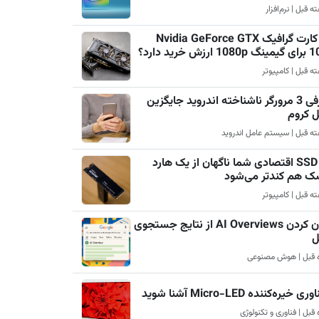
چرا کارت گرافیک Nvidia GeForce GTX
رزش خرید دارد؟
معرفی 3 مرورگر ناشناخته اندروید جایگزین
ل کروم
چرا SSD اقتصادی شما ناگهان از یک هارد
ک هم کندتر می‌شود
پنهان کردن AI Overviews از نتایج جستجوی
ل
ری خیره‌کننده Micro-LED آشنا شوید