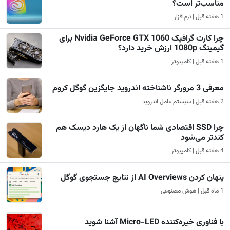
مناسب‌تر است؟
1 هفته قبل | نرم‌افزار
چرا کارت گرافیک Nvidia GeForce GTX 1060 برای
گیمینگ 1080p ارزش خرید دارد؟
1 هفته قبل | کامپیوتر
معرفی 3 مرورگر ناشناخته اندروید جایگزین گوگل کروم
2 هفته قبل | سیستم عامل اندروید
چرا SSD اقتصادی شما ناگهان از یک هارد دیسک هم
کندتر می‌شود
4 هفته قبل | کامپیوتر
پنهان کردن AI Overviews از نتایج جستجوی گوگل
1 ماه قبل | هوش مصنوعی
با فناوری خیره‌کننده Micro-LED آشنا شوید